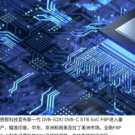
扬智科技宣布新一代 DVB-S2X/ DVB-C STB SoC F6P进入量
产，瞄准印度、中东、非洲和南美及拉丁美洲市场。全新F6P