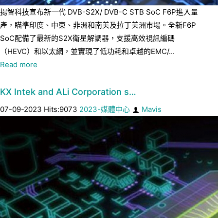
揚智科技宣布新一代 DVB-S2X/ DVB-C STB SoC F6P進入量
產，瞄準印度、中東、非洲和南美及拉丁美洲市場。全新F6P
SoC配備了最新的S2X衛星解調器，支援高效視訊編碼
（HEVC）和以太網，並實現了低功耗和卓越的EMC/...
Read more
KX Intek and ALi Corporation s…
07-09-2023 Hits:9073
2023-媒體中心
Mavis