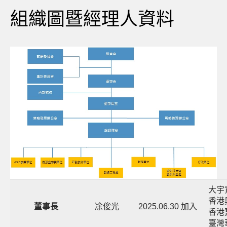
組織圖暨經理人資料
大宇
香港
董事長
凃俊光
2025.06.30 加入
香港
臺灣