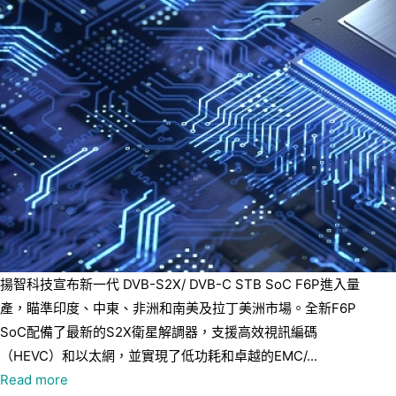
揚智科技宣布新一代 DVB-S2X/ DVB-C STB SoC F6P進入量
產，瞄準印度、中東、非洲和南美及拉丁美洲市場。全新F6P
SoC配備了最新的S2X衛星解調器，支援高效視訊編碼
（HEVC）和以太網，並實現了低功耗和卓越的EMC/...
Read more