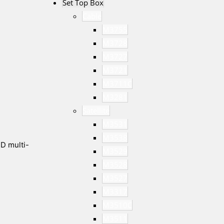
Set Top Box
Cable
M3755
M3728
M3727
M3721
M3711C
M3281
Satellite
M3531
M3538
D multi-
M3529
M3528
M3527
M3317
M3510C
M3511