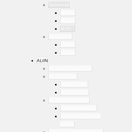
Terrestrial
M3823
M3821
M3S11
Decoder, IP
M3627
M3733
ALiIN
Wireless Connectivity
Smart Display
HDMI Dongle
Pico Projector
Smart Mobile Robot
Consumer Robots
Commercial Service
Robots