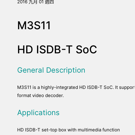
2016 九月 01 週四
M3S11
HD ISDB-T SoC
General Description
M3S11 is a highly-integrated HD ISDB-T SoC. It suppo
format video decoder.
Applications
HD ISDB-T set-top box with multimedia function