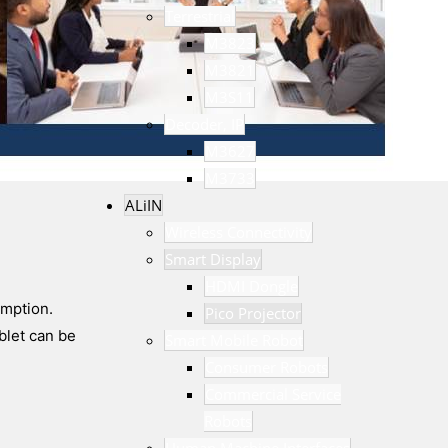
Terrestrial
M3823
M3821
M3S11
Decoder, IP
M3627
M3733
ALiIN
Wireless Connectivity
Smart Display
HDMI Dongle
umption.
Pico Projector
blet can be
Smart Mobile Robot
Consumer Robots
Commercial Service
Robots