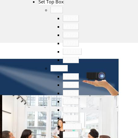
Set Top Box
Cable
M3755
M3728
M3727
M3721
M3711C
M3281
Satellite
M3531
M3538
M3529
M3528
M3527
M3317
M3510C
M3511