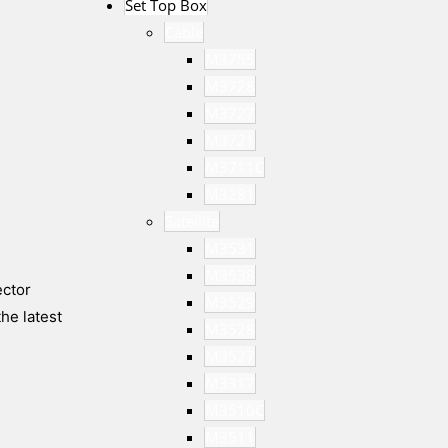
Set Top Box
Cable
M3755
M3728
M3727
M3721
M3711C
M3281
Satellite
M3531
M3538
ector
M3529
he latest
M3528
M3527
M3317
M3510C
M3511