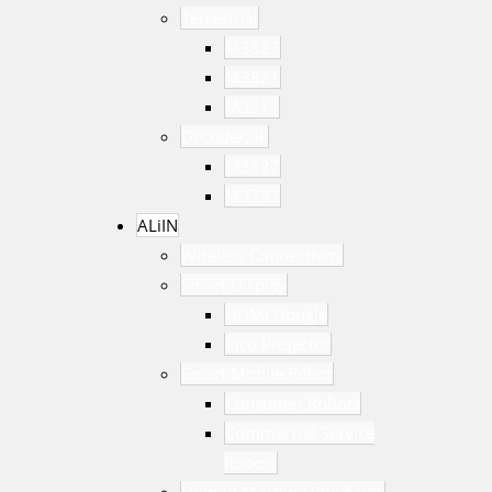
Terrestrial
M3823
M3821
M3S11
Decoder, IP
M3627
M3733
ALiIN
Wireless Connectivity
Smart Display
HDMI Dongle
Pico Projector
Smart Mobile Robot
Consumer Robots
Commercial Service
Robots