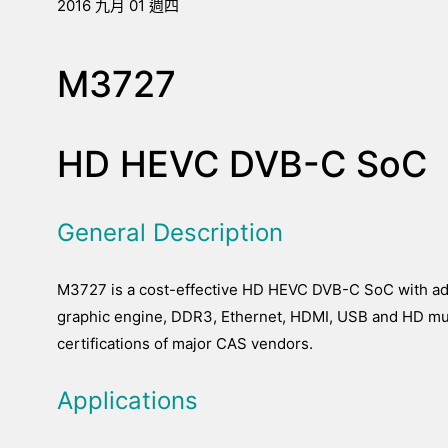
2016 九月 01 週四
M3727
HD HEVC DVB-C SoC
General Description
M3727 is a cost-effective HD HEVC DVB-C SoC with adv
graphic engine, DDR3, Ethernet, HDMI, USB and HD mult
certifications of major CAS vendors.
Applications