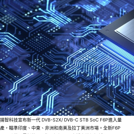
揚智科技宣布新一代 DVB-S2X/ DVB-C STB SoC F6P進入量
產，瞄準印度、中東、非洲和南美及拉丁美洲市場。全新F6P