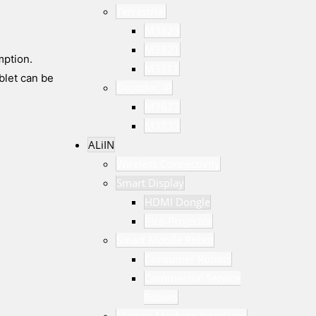
Terrestrial
M3823
M3821
mption.
M3S11
blet can be
Decoder, IP
M3627
M3733
ALiIN
Wireless Connectivity
Smart Display
HDMI Dongle
Pico Projector
Smart Mobile Robot
Consumer Robots
Commercial Service
Robots