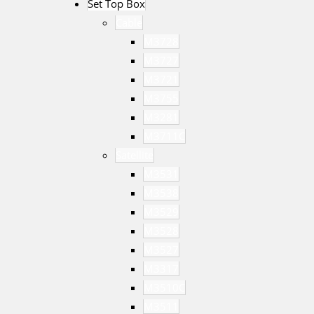
Set Top Box
Cable
M3728
M3727
M3721
M3755
M3281
M3711C
Satellite
M3531
M3538
M3529
M3528
M3527
M3317
M3510C
M3511