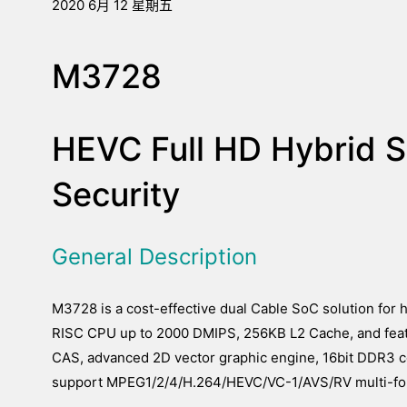
2020 6月 12 星期五
M3728
HEVC Full HD Hybrid S
Security
General Description
M3728 is a cost-effective dual Cable SoC solution for 
RISC CPU up to 2000 DMIPS, 256KB L2 Cache, and featu
CAS, advanced 2D vector graphic engine, 16bit DDR3 co
support MPEG1/2/4/H.264/HEVC/VC-1/AVS/RV multi-fo