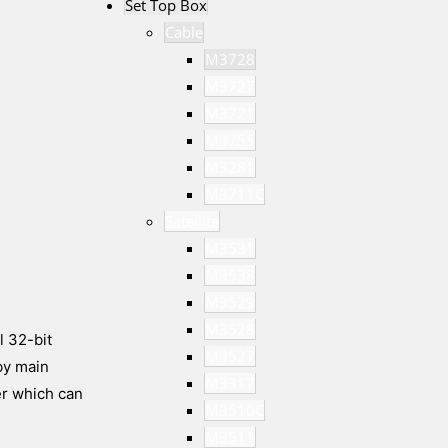
Set Top Box
Cable
M3728
M3727
M3721
M3755
M3281
M3711C
Satellite
M3531
M3538
M3529
M3528
l 32-bit
M3527
by main
M3317
er which can
M3510C
M3511