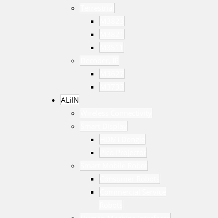
Terrestrial
M3823
M3821
M3S11
Decoder, IP
M3627
M3733
ALiIN
Wireless Connectivity
Smart Display
HDMI Dongle
Pico Projector
Smart Mobile Robot
Consumer Robots
Commercial Service
Robots