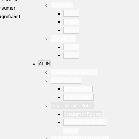
Terrestrial
onsumer
M3823
ignificant
M3821
M3S11
Decoder, IP
M3627
M3733
ALiIN
Wireless Connectivity
Smart Display
HDMI Dongle
Pico Projector
Smart Mobile Robot
Consumer Robots
Commercial Service
Robots