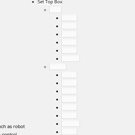
Set Top Box
Cable
M3728
M3727
M3721
M3755
M3281
M3711C
Satellite
M3531
M3538
M3529
M3528
M3527
M3317
M3510C
uch as robot
M3511
 control