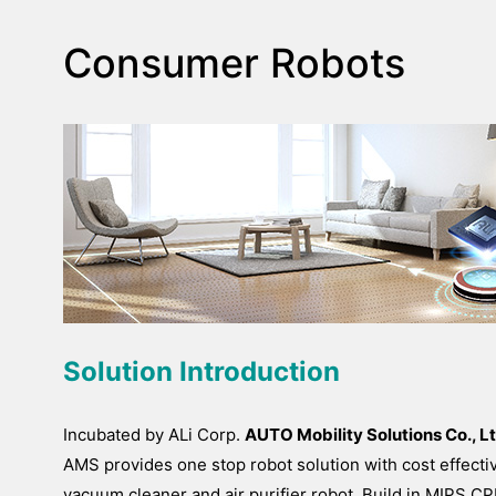
Consumer Robots
Solution Introduction
Incubated by ALi Corp.
AUTO Mobility Solutions Co., L
AMS provides one stop robot solution with cost effect
vacuum cleaner and air purifier robot. Build in MIPS 