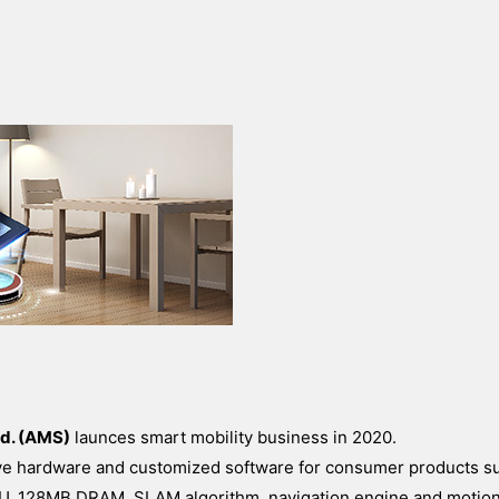
td. (AMS)
launces smart mobility business in 2020.
ive hardware and customized software for consumer products s
CPU, 128MB DRAM, SLAM algorithm, navigation engine and motion