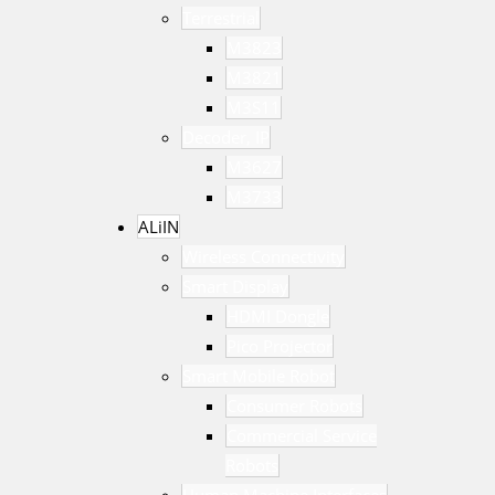
Terrestrial
M3823
M3821
M3S11
Decoder, IP
M3627
M3733
ALiIN
Wireless Connectivity
Smart Display
HDMI Dongle
Pico Projector
Smart Mobile Robot
Consumer Robots
Commercial Service
Robots