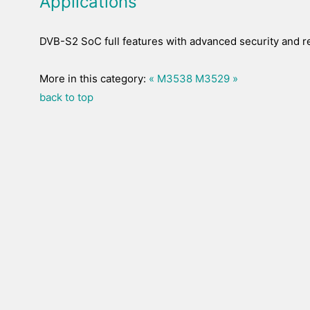
Applications
DVB-S2 SoC full features with advanced security and r
More in this category:
« M3538
M3529 »
back to top