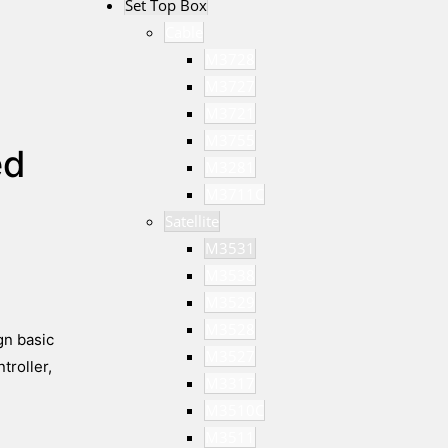
Set Top Box
Cable
M3728
M3727
M3721
M3755
ed
M3281
M3711C
Satellite
M3531
M3538
M3529
M3528
gn basic
M3527
roller,
M3317
M3510C
M3511