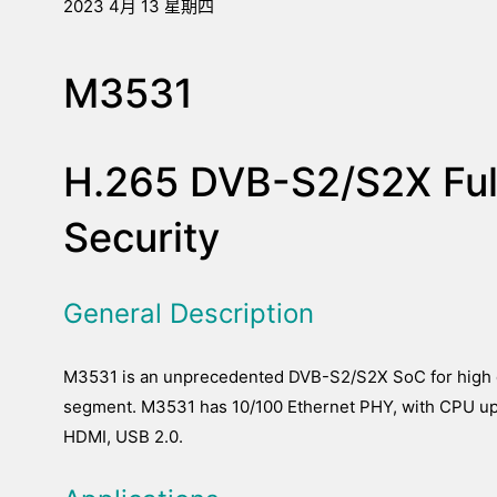
2023 4月 13 星期四
M3531
H.265 DVB-S2/S2X Ful
Security
General Description
M3531 is an unprecedented DVB-S2/S2X SoC for high de
segment. M3531 has 10/100 Ethernet PHY, with CPU up 
HDMI, USB 2.0.