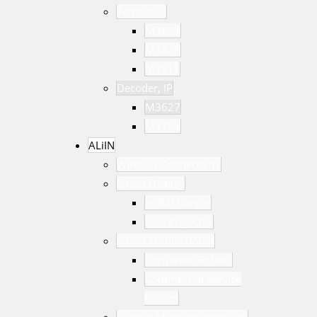
Terrestrial
M3823
M3821
M3S11
Decoder, IP
M3627
M3733
ALiIN
Wireless Connectivity
Smart Display
HDMI Dongle
Pico Projector
Smart Mobile Robot
Consumer Robots
Commercial Service
Robots