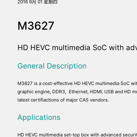
2016 9月 01 星期四
M3627
HD HEVC multimedia SoC with adv
General Description
M3627 is a cost-effective HD HEVC multimedia SoC wit
graphic engine, DDR3, Ethernet, HDMI, USB and HD mult
latest certifiactions of major CAS vendors.
Applications
HD HEVC multimedia set-top box with advanced securi