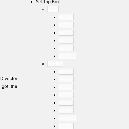
Set Top Box
Cable
M3728
M3727
M3721
M3755
M3281
M3711C
Satellite
M3531
2D vector
M3538
o got the
M3529
M3528
M3527
M3317
M3510C
M3511