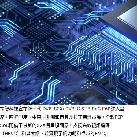
揚智科技宣布新一代 DVB-S2X/ DVB-C STB SoC F6P進入量
產，瞄準印度、中東、非洲和南美及拉丁美洲市場。全新F6P
SoC配備了最新的S2X衛星解調器，支援高效視訊編碼
（HEVC）和以太網，並實現了低功耗和卓越的EMC/...