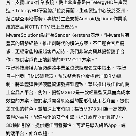
片，支援Linux作業系統，機上盒產品是由TelergyHD生產製
造。TelergyHD研發總部位於荷蘭，生產製造中心設於亞洲，
結合歐亞兩地優勢，專精於生產支援Android及Linux 作業系
統的高品質OTT/IPTV 機上盒產品。
MwareSolutions執行長Sander Kerstens表示，“Mware具有
豐富的研發經驗，推出創時代的解決方案，不但迎合客戶需
求，更經常能夠超越客戶期待，我們非常高興與揚智攜手合
作，提供客戶真正端對端的IPTV OTT方案。”
揚智科技廣播與寬頻媒體事業單位總經理張立中指出，“揚智
自主開發HTML5瀏覽器，預先整合數位版權管理(DRM)機
制，將軟體彈性與硬體資源發揮到極致，藉以推出最佳化的機
上盒晶片平台，例如，揚智M3912是一款輕量型又具備高成本
效益的方案，便於客戶開發網路型的圖形化使用者介面，提供
差異化的特色，並加速上市時間；揚智M3733則為一高效能
表現的晶片，配備強化的安全引擎、提升處理器計算能力、
3D繪圖引擎，提供絕佳開發彈性，可輕易導入網路App、端
對端平台、仲介軟體。”